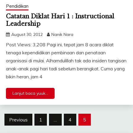
Pendidikan
Catatan Diklat Hari 1 : Instructional
Leadership
August 30, 2012
Nanik Nara
Post Views: 3,208 Pagi ini, tepat jam 8 acara diklat
tenaga kependidikan pembinaan dan penataan
organisasi di mulai. Alhamdulillah tak ada insiden tangisan
anak-anak pagi hari tadi sebelum berangkat. Cuma yang
bikin heran, jam 4
Lanjut baca yuuk...
Posts
Previous
1
…
4
5
pagination