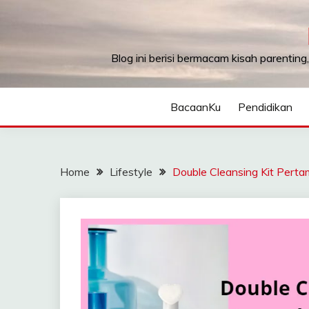
Skip
to
content
Blog ini berisi bermacam kisah parenting
BacaanKu
Pendidikan
Home
Lifestyle
Double Cleansing Kit Perta