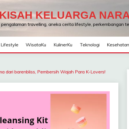
KISAH KELUARGA NAR
, pengalaman travelling, aneka cerita lifestyle, perkembangan 
Lifestyle
WisataKu
KulinerKu
Teknologi
Kesehata
ma dari barenbliss, Pembersih Wajah Para K-Lovers!