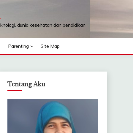
A
teknologi, dunia kesehatan dan pendidikan
n
Parenting
Site Map
Tentang Aku