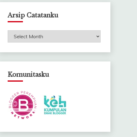
Arsip Catatanku
Arsip
Catatanku
Komunitasku