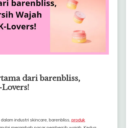
tama dari barenbliss,
-Lovers!
alam industri skincare, barenbliss,
produk
i mulai merambah pasar pembersih wajah. Kedua