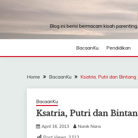
Skip
to
content
Blog ini berisi bermacam kisah parenting
BacaanKu
Pendidikan
Home
BacaanKu
Ksatria, Putri dan Bintang
BacaanKu
Ksatria, Putri dan Binta
April 16, 2013
Nanik Nara
Post Views:
3,513