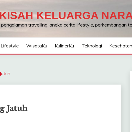
KISAH KELUARGA NAR
, pengalaman travelling, aneka cerita lifestyle, perkembangan 
Lifestyle
WisataKu
KulinerKu
Teknologi
Kesehata
 Jatuh
ng Jatuh