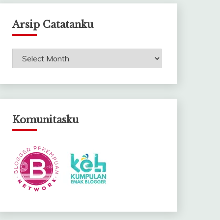
Arsip Catatanku
Arsip
Catatanku
Komunitasku