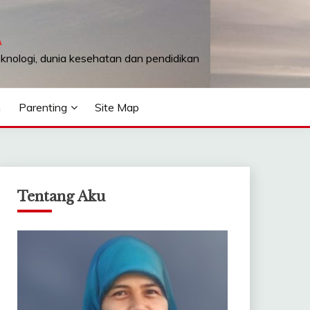
A
teknologi, dunia kesehatan dan pendidikan
n
Parenting
Site Map
Tentang Aku