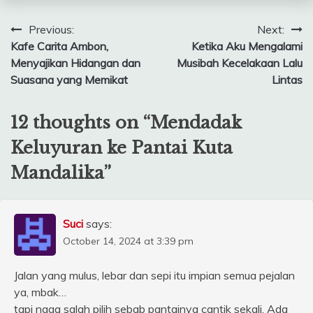
Post
Previous:
Next:
Kafe Carita Ambon,
Ketika Aku Mengalami
navigation
Menyajikan Hidangan dan
Musibah Kecelakaan Lalu
Suasana yang Memikat
Lintas
12 thoughts on “
Mendadak
Keluyuran ke Pantai Kuta
Mandalika
”
Suci
says:
October 14, 2024 at 3:39 pm
Jalan yang mulus, lebar dan sepi itu impian semua pejalan
ya, mbak…
tapi ngga salah pilih sebab pantainya cantik sekali. Ada