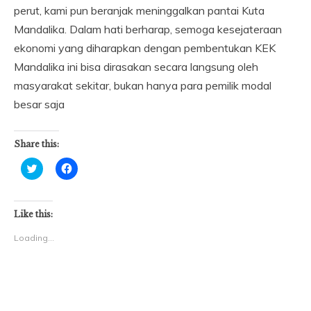
perut, kami pun beranjak meninggalkan pantai Kuta
Mandalika. Dalam hati berharap, semoga kesejateraan
ekonomi yang diharapkan dengan pembentukan KEK
Mandalika ini bisa dirasakan secara langsung oleh
masyarakat sekitar, bukan hanya para pemilik modal
besar saja
Share this:
Click
Click
to
to
share
share
on
on
Twitter
Facebook
(Opens
(Opens
Like this:
in
in
new
new
Loading...
window)
window)