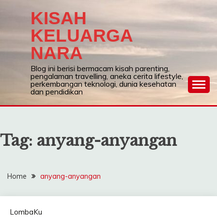
Skip
KISAH
to
content
KELUARGA
NARA
Blog ini berisi bermacam kisah parenting,
pengalaman travelling, aneka cerita lifestyle,
perkembangan teknologi, dunia kesehatan
dan pendidikan
Tag:
anyang-anyangan
Home
anyang-anyangan
LombaKu