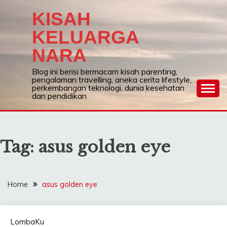
Skip
KISAH
to
content
KELUARGA
NARA
Blog ini berisi bermacam kisah parenting,
pengalaman travelling, aneka cerita lifestyle,
perkembangan teknologi, dunia kesehatan
dan pendidikan
Tag:
asus golden eye
Home
asus golden eye
LombaKu