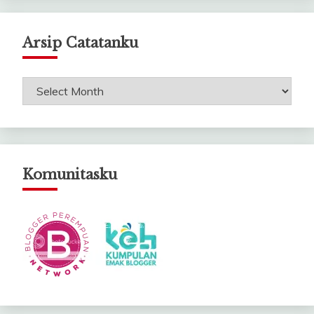
Arsip Catatanku
Arsip
Catatanku
Komunitasku