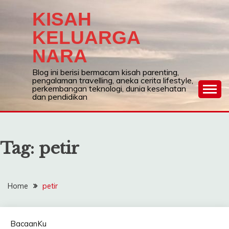
Skip
KISAH
to
content
KELUARGA
NARA
Blog ini berisi bermacam kisah parenting,
pengalaman travelling, aneka cerita lifestyle,
perkembangan teknologi, dunia kesehatan
dan pendidikan
Tag:
petir
Home
petir
BacaanKu