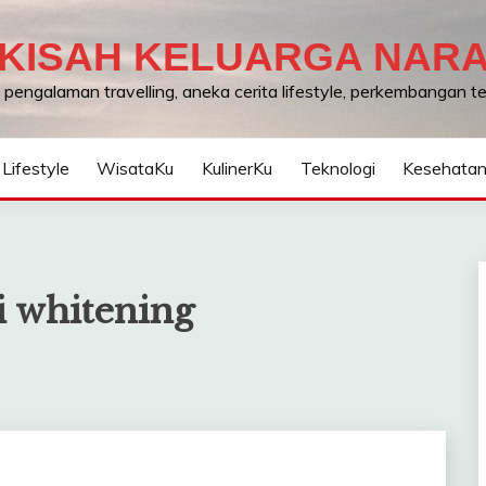
KISAH KELUARGA NAR
, pengalaman travelling, aneka cerita lifestyle, perkembangan 
Lifestyle
WisataKu
KulinerKu
Teknologi
Kesehata
i whitening