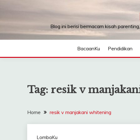
Skip
to
content
Blog ini berisi bermacam kisah parenting
BacaanKu
Pendidikan
Tag:
resik v manjakan
Home
resik v manjakani whitening
LombaKu