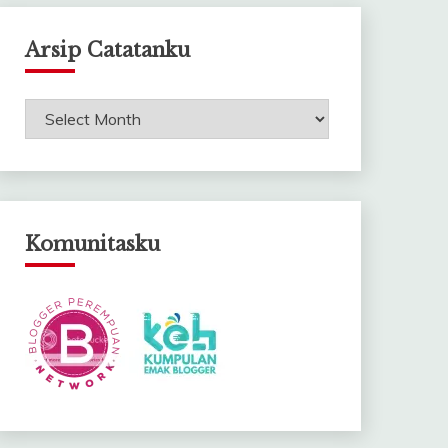
Arsip Catatanku
Arsip
Catatanku
Komunitasku