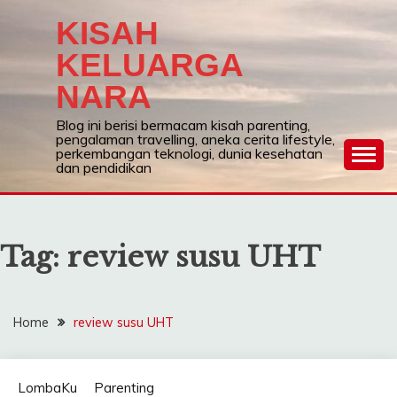
Skip
KISAH
to
content
KELUARGA
NARA
Blog ini berisi bermacam kisah parenting,
pengalaman travelling, aneka cerita lifestyle,
perkembangan teknologi, dunia kesehatan
dan pendidikan
Tag:
review susu UHT
Home
review susu UHT
LombaKu
Parenting