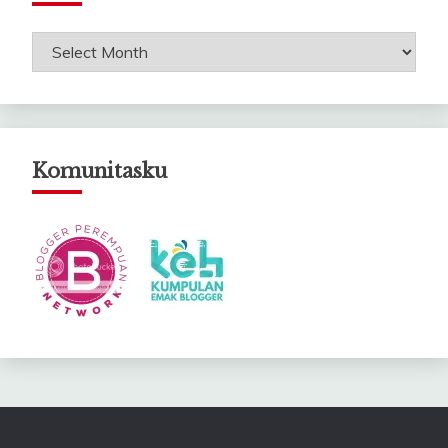
Arsip
Catatanku
Komunitasku