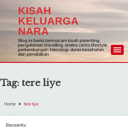
Skip
KISAH
to
content
KELUARGA
NARA
Blog ini berisi bermacam kisah parenting,
pengalaman travelling, aneka cerita lifestyle,
perkembangan teknologi, dunia kesehatan
dan pendidikan
Tag:
tere liye
Home
tere liye
BacaanKu