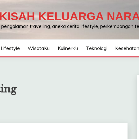
KISAH KELUARGA NAR
, pengalaman travelling, aneka cerita lifestyle, perkembangan 
Lifestyle
WisataKu
KulinerKu
Teknologi
Kesehata
ting