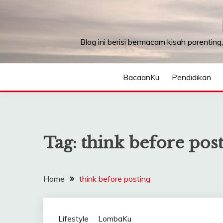
Skip
to
content
Blog ini berisi bermacam kisah parenting
BacaanKu
Pendidikan
Tag:
think before pos
Home
think before posting
Lifestyle
LombaKu