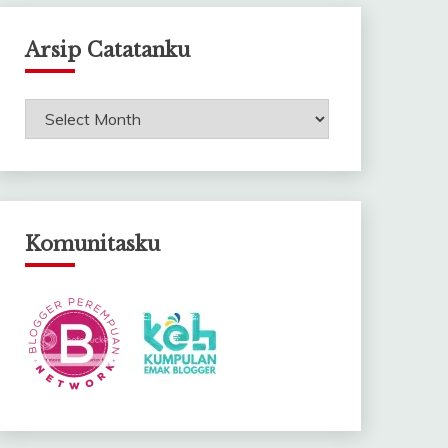
Arsip Catatanku
Arsip
Catatanku
Komunitasku