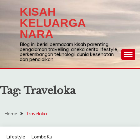
Skip
KISAH
to
content
KELUARGA
NARA
Blog ini berisi bermacam kisah parenting,
pengalaman travelling, aneka cerita lifestyle,
perkembangan teknologi, dunia kesehatan
dan pendidikan
Tag:
Traveloka
Home
Traveloka
Lifestyle
LombaKu