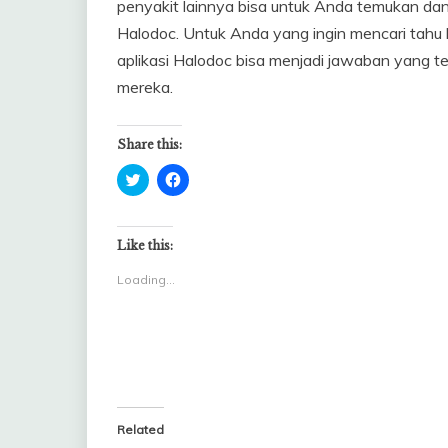
penyakit lainnya bisa untuk Anda temukan dan 
Halodoc. Untuk Anda yang ingin mencari tahu
aplikasi Halodoc bisa menjadi jawaban yang 
mereka.
Share this:
Click
Click
to
to
share
share
on
on
Twitter
Facebook
(Opens
(Opens
Like this:
in
in
new
new
Loading...
window)
window)
Related