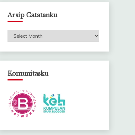
Arsip Catatanku
Arsip
Catatanku
Komunitasku