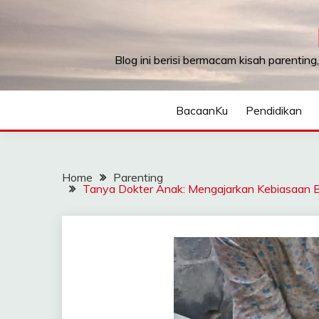
Skip
to
content
Blog ini berisi bermacam kisah parenting
BacaanKu
Pendidikan
Home
Parenting
Tanya Dokter Anak: Mengajarkan Kebiasaan Be