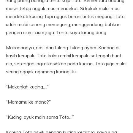
Yang paling bahagia tentu saja Toto. Sementara babang
masih tetap nggak mau mendekat. Si kakak mulai mau
mendekati kucing, tapi nggak berani untuk megang. Toto,
udah mulai seneng memegang, menggendong, bahkan
pengen cium-cium juga. Tentu saya larang dong.
Makanannya, nasi dan tulang-tulang ayam. Kadang di
kasih kerupuk. Toto kalau ambil kerupuk, setengah buat
dia, setengah lagi dikasihkan pada kucing. Toto juga mulai
sering ngajak ngomong kucing itu.
“Makanlah kucing….”
“Mamamu ke mana?”
“Kucing, ayuk main sama Toto…”
Karena Toto asyik dengan kucing kecilnya, saya juga