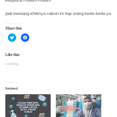
Jadi memang efeknya vaksin ini tiap orang beda-beda ya.
Share this:
Click
Click
to
to
share
share
on
on
Twitter
Facebook
(Opens
(Opens
Like this:
in
in
new
new
Loading...
window)
window)
Related