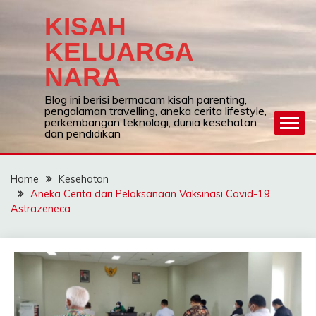
Skip
KISAH
to
content
KELUARGA
NARA
Blog ini berisi bermacam kisah parenting,
pengalaman travelling, aneka cerita lifestyle,
perkembangan teknologi, dunia kesehatan
dan pendidikan
Home
Kesehatan
Aneka Cerita dari Pelaksanaan Vaksinasi Covid-19
Astrazeneca