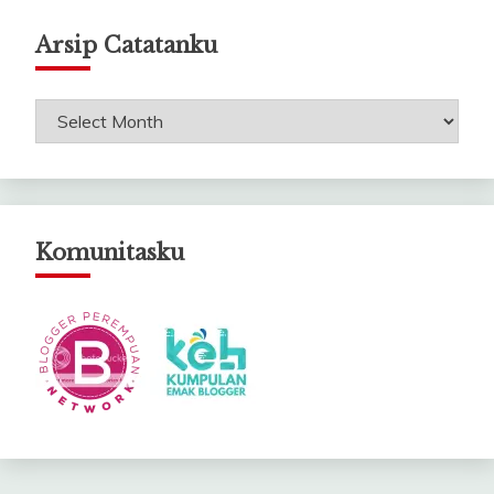
Arsip Catatanku
Arsip
Catatanku
Komunitasku