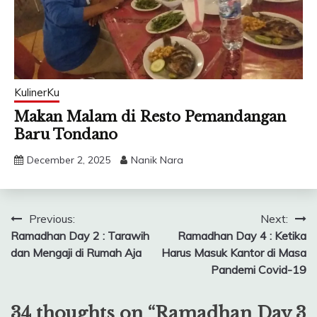
KulinerKu
Makan Malam di Resto Pemandangan
Baru Tondano
December 2, 2025
Nanik Nara
Post
Previous:
Next:
Ramadhan Day 2 : Tarawih
Ramadhan Day 4 : Ketika
navigation
dan Mengaji di Rumah Aja
Harus Masuk Kantor di Masa
Pandemi Covid-19
34 thoughts on “
Ramadhan Day 3