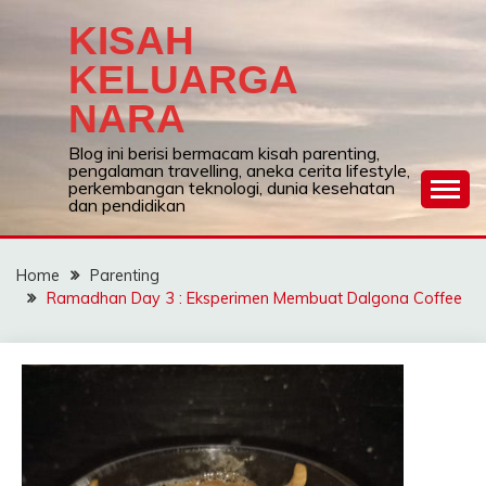
Skip
KISAH
to
content
KELUARGA
NARA
Blog ini berisi bermacam kisah parenting,
pengalaman travelling, aneka cerita lifestyle,
perkembangan teknologi, dunia kesehatan
dan pendidikan
Home
Parenting
Ramadhan Day 3 : Eksperimen Membuat Dalgona Coffee