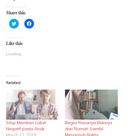
Share this:
Click
Click
to
to
share
share
on
on
Twitter
Facebook
(Opens
(Opens
Like this:
in
in
new
new
Loading...
window)
window)
Related
Stop Memberi Label
Begini Rasanya Bekerja
Negatif pada Anak
dari Rumah Sambil
March 11, 2019
Mengasuh Balita