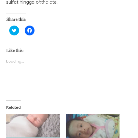
sulfat hingga
phthalate
.
Share this:
Click
Click
to
to
share
share
on
on
Twitter
Facebook
(Opens
(Opens
Like this:
in
in
new
new
Loading...
window)
window)
Related