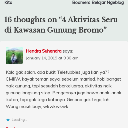
navigation
Kita
Boomers Belajar Ngeblog
16 thoughts on “
4 Aktivitas Seru
di Kawasan Gunung Bromo
”
Hendra Suhendra
says:
January 14, 2019 at 9:30 am
Kalo gak salah, ada bukit Teletubbies juga kan ya??
CMIIW. kayak teman saya, sebelum married, hobi banget
naik gunung, tapi sesudah berkeluarga, aktivitas naik
gunung langsung stop. Pengennya juga bawa anak-anak
ikutan, tapi gak tega katanya. Gimana gak tega, lah
Wong masih bayi, wkwkwkwk
Loading...