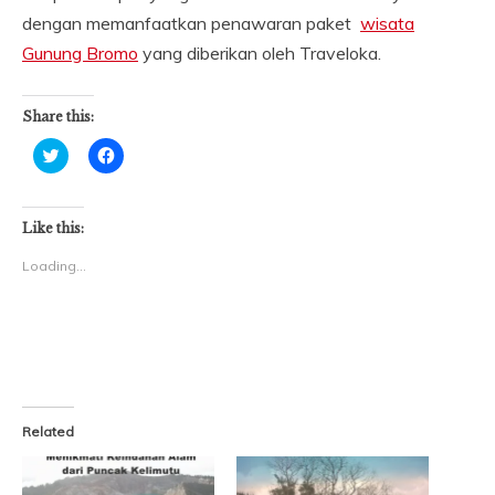
dengan memanfaatkan penawaran paket
wisata
Gunung Br
omo
yang diberikan oleh Traveloka.
Share this:
Click
Click
to
to
share
share
on
on
Twitter
Facebook
(Opens
(Opens
Like this:
in
in
new
new
Loading...
window)
window)
Related