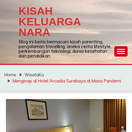
Skip
KISAH
to
content
KELUARGA
NARA
Blog ini berisi bermacam kisah parenting,
pengalaman travelling, aneka cerita lifestyle,
perkembangan teknologi, dunia kesehatan
dan pendidikan
Home
WisataKu
Menginap di Hotel Arcadia Surabaya di Masa Pandemi