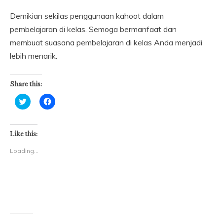
Demikian sekilas penggunaan kahoot dalam
pembelajaran di kelas. Semoga bermanfaat dan
membuat suasana pembelajaran di kelas Anda menjadi
lebih menarik.
Share this:
Click
Click
to
to
share
share
on
on
Twitter
Facebook
(Opens
(Opens
Like this:
in
in
new
new
Loading...
window)
window)