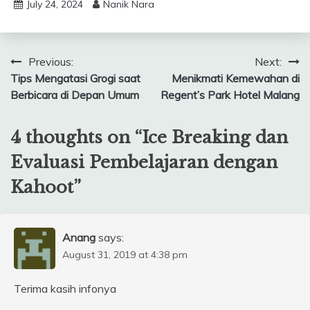
July 24, 2024
Nanik Nara
Post
Previous:
Next:
Tips Mengatasi Grogi saat
Menikmati Kemewahan di
navigation
Berbicara di Depan Umum
Regent’s Park Hotel Malang
4 thoughts on “
Ice Breaking dan
Evaluasi Pembelajaran dengan
Kahoot
”
Anang
says:
August 31, 2019 at 4:38 pm
Terima kasih infonya