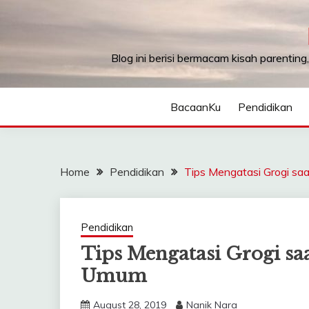
Skip
to
content
Blog ini berisi bermacam kisah parenting
BacaanKu
Pendidikan
Home
Pendidikan
Tips Mengatasi Grogi sa
Pendidikan
Tips Mengatasi Grogi sa
Umum
August 28, 2019
Nanik Nara