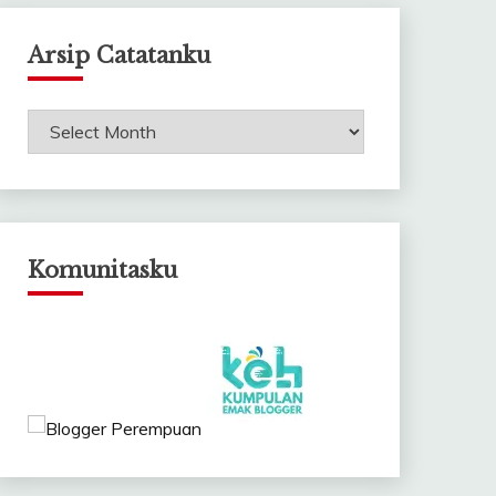
Arsip Catatanku
Arsip
Catatanku
Komunitasku