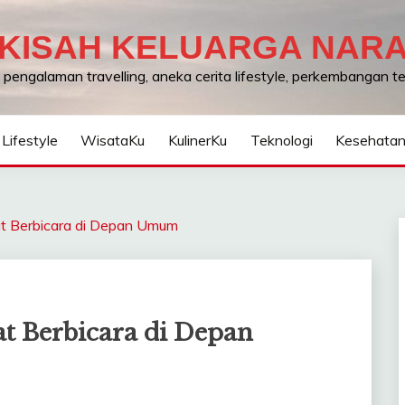
KISAH KELUARGA NAR
, pengalaman travelling, aneka cerita lifestyle, perkembangan 
Lifestyle
WisataKu
KulinerKu
Teknologi
Kesehata
at Berbicara di Depan Umum
at Berbicara di Depan