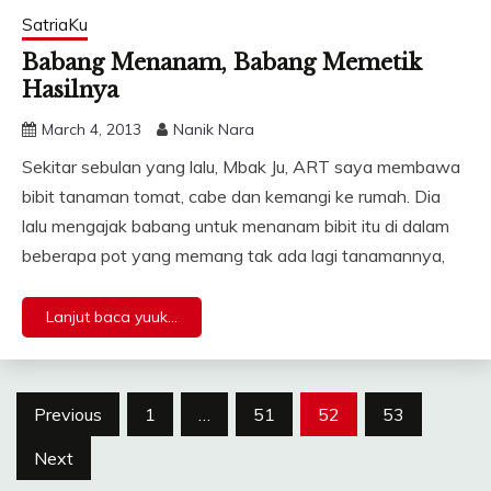
SatriaKu
Babang Menanam, Babang Memetik
Hasilnya
March 4, 2013
Nanik Nara
Sekitar sebulan yang lalu, Mbak Ju, ART saya membawa
bibit tanaman tomat, cabe dan kemangi ke rumah. Dia
lalu mengajak babang untuk menanam bibit itu di dalam
beberapa pot yang memang tak ada lagi tanamannya,
Lanjut baca yuuk...
Posts
Previous
1
…
51
52
53
pagination
Next