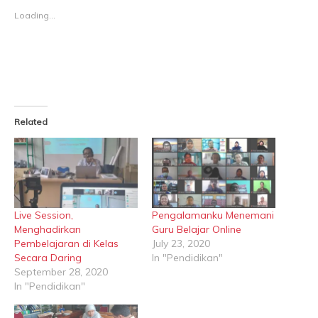
new
new
Loading...
window)
window)
Related
Live Session,
Pengalamanku Menemani
Menghadirkan
Guru Belajar Online
Pembelajaran di Kelas
July 23, 2020
Secara Daring
In "Pendidikan"
September 28, 2020
In "Pendidikan"