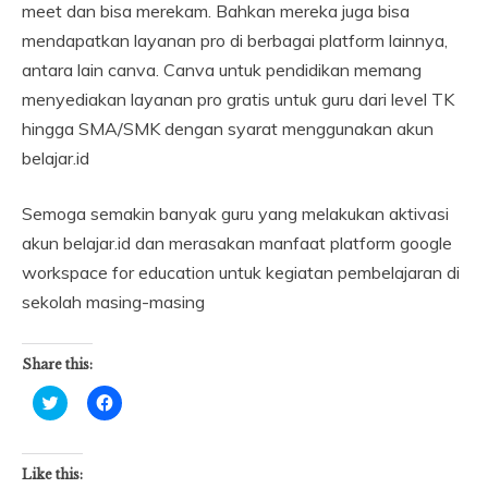
meet dan bisa merekam. Bahkan mereka juga bisa
mendapatkan layanan pro di berbagai platform lainnya,
antara lain canva. Canva untuk pendidikan memang
menyediakan layanan pro gratis untuk guru dari level TK
hingga SMA/SMK dengan syarat menggunakan akun
belajar.id
Semoga semakin banyak guru yang melakukan aktivasi
akun belajar.id dan merasakan manfaat platform google
workspace for education untuk kegiatan pembelajaran di
sekolah masing-masing
Share this:
Click
Click
to
to
share
share
on
on
Twitter
Facebook
(Opens
(Opens
Like this:
in
in